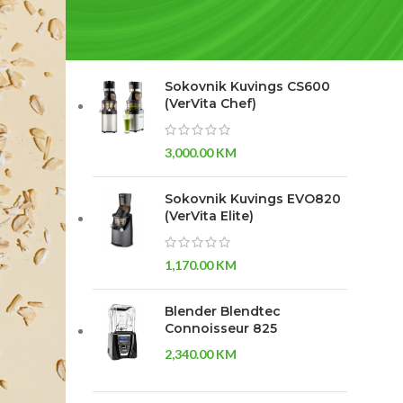
NAJBOLJE OCENJENO
Sokovnik Kuvings CS600
(VerVita Chef)
3,000.00
KM
Sokovnik Kuvings EVO820
(VerVita Elite)
1,170.00
KM
Blender Blendtec
Connoisseur 825
2,340.00
KM