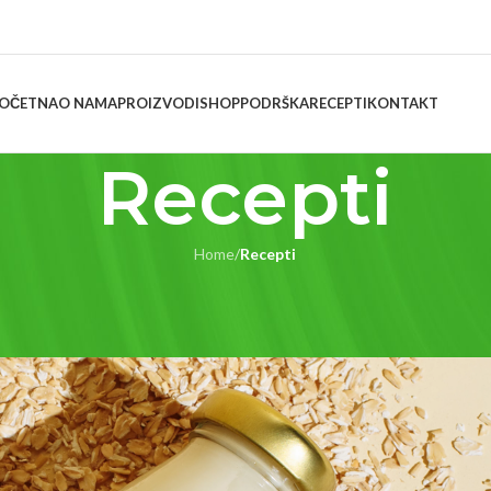
OČETNA
O NAMA
PROIZVODI
SHOP
PODRŠKA
RECEPTI
KONTAKT
Recepti
Home
/
Recepti
RECEPTI
ijeko iz sokovnika
y
Z Z
On 24 studenoga, 2024