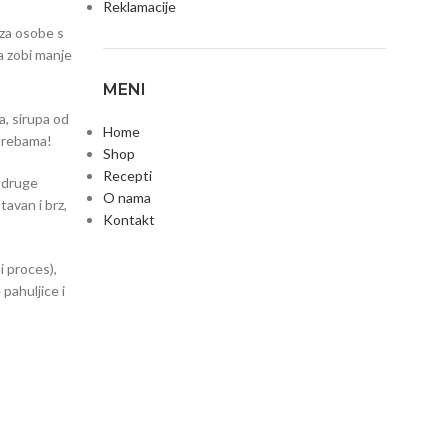
Reklamacije
 za osobe s
ja zobi manje
MENI
a, sirupa od
Home
otrebama!
Shop
Recepti
 druge
O nama
tavan i brz,
Kontakt
i proces),
pahuljice i