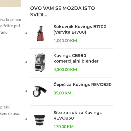
OVO VAM SE MOŽDA ISTO
SVIDI…
iva kravljem
 želite piti
Sokovnik Kuvings B1700
ranu.
(VerVita B1700)
1,040.00
KM
Kuvings CB980
komercijalni blender
4,300.00
KM
Čepić za Kuvings REVO830
35.00
KM
pitak).
Sito za sok za Kuvings
vašem ukusu.
REVO830
170.00
KM