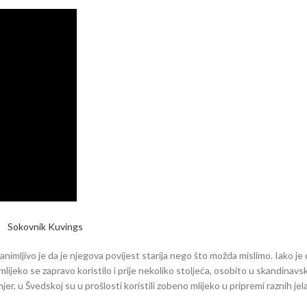
Sokovnik Kuvings
animljivo je da je njegova povijest starija nego što možda mislimo. Iako je
lijeko se zapravo koristilo i prije nekoliko stoljeća, osobito u skandinavs
r, u Švedskoj su u prošlosti koristili zobeno mlijeko u pripremi raznih jela,