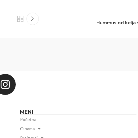
Hummus od kelja 
MENI
Početna
O nama
Proizvodi