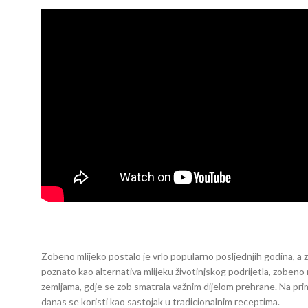
Zobeno mlijeko postalo je vrlo popularno posljednjih godina, a z
poznato kao alternativa mlijeku životinjskog podrijetla, zobeno m
zemljama, gdje se zob smatrala važnim dijelom prehrane. Na primje
danas se koristi kao sastojak u tradicionalnim receptima.