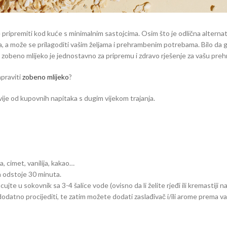
e pripremiti kod kuće s minimalnim sastojcima. Osim što je odlična alternat
a, a može se prilagoditi vašim željama i prehrambenim potrebama. Bilo da ga
će zobeno mlijeko je jednostavno za pripremu i zdravo rješenje za vašu preh
praviti
zobeno mlijeko
?
vije od kupovnih napitaka s dugim vijekom trajanja.
a, cimet, vanilija, kakao…
da odstoje 30 minuta.
u sokovnik sa 3-4 šalice vode (ovisno da li želite rjeđi ili kremastiji na
 dodatno procijediti, te zatim možete dodati zaslađivač i/ili arome prema 