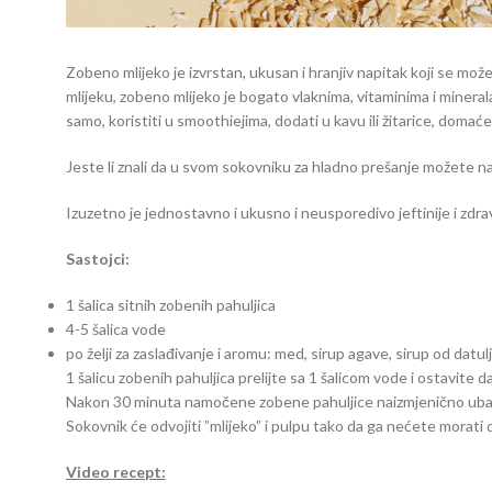
Zobeno mlijeko je izvrstan, ukusan i hranjiv napitak koji se mož
mlijeku, zobeno mlijeko je bogato vlaknima, vitaminima i mineral
samo, koristiti u smoothiejima, dodati u kavu ili žitarice, doma
Jeste li znali da u svom sokovniku za hladno prešanje možete na
Izuzetno je jednostavno i ukusno i neusporedivo jeftinije i zdra
Sastojci:
1 šalica sitnih zobenih pahuljica
4-5 šalica vode
po želji za zaslađivanje i aromu: med, sirup agave, sirup od datulj
1 šalicu zobenih pahuljica prelijte sa 1 šalicom vode i ostavite 
Nakon 30 minuta namočene zobene pahuljice naizmjenično ubacujte 
Sokovnik će odvojiti ”mlijeko” i pulpu tako da ga nećete morati
Video recept: