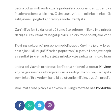
Jedna od zanimljivosti koja je pridonijela popularnosti zobenog m
intolerancijom na laktozu. Osim toga, zobeno mlijeko je ekološki
zahtjevna u pogledu potrošnje vode i zemljišta.
Zanimljivo je i to da, unatoč tome što zobeno mlijeko ima priro
datulja ili čak kakaa za bogatiji okus. To čini zobeno mlijeko vr
Kuvings sokovnici, posebno modeli poput Kuvings Evo, vrlo su 
sastojke, uključujući žitarice poput zobi, u glatke i hranjive n
a rezultat je kremasto, svježe mlijeko koje zadržava mnogo hranjiv
Jedna od glavnih prednosti korištenja sokovnika poput
Kuving
koji osigurava da se hranjive tvari u sastojcima očuvaju, a napi
pomiješati ih s vodom kako bi se stvorilo mlijeko, a zatim procij
Ako imate više pitanja o sokovik Kuvings možete nas
kontaktir