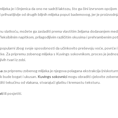
lijeka je i činjenica da ono ne sadrži laktozu, što ga čini izvrsnom opcijom
 prihvatljivije od drugih biljnih mlijeka poput bademovog, jer je proizvodn
dnu slatkoću, možete ga zasladiti prema vlastitim željama dodavanjem med
lo fleksibilnim napitkom, prilagodljivim različitim okusima i prehrambenim p
popularni zbog svoje sposobnosti da učinkovito preševoju voće, povrće i
apitke. Za pripremu zobenog mlijeka s Kuvings sokovnikom, proces je jednos
ih tvari iz zobi.
sa
za pripremu zobenog mlijeka je njegova polagana ekstrakcija (niskoturn
tak bude bogat i ukusan.
Kuvings sokovnici
mogu obraditi cjelovite zobene 
editi tekućinu od vlakana, stvarajući glatku i kremastu teksturu.
ati
ili posjetiti.