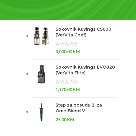
NAJBOLJE OCENJENO
Sokovnik Kuvings CS600
(VerVita Chef)
3,000.00
KM
Sokovnik Kuvings EVO820
(VerVita Elite)
1,170.00
KM
Štap za posudu 2l za
OmniBlend V
25.00
KM