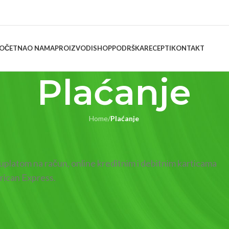
OČETNA
O NAMA
PROIZVODI
SHOP
PODRŠKA
RECEPTI
KONTAKT
Plaćanje
Home
/
Plaćanje
 uplatom na račun, online kreditnim i debitnim karticama
rican Express.