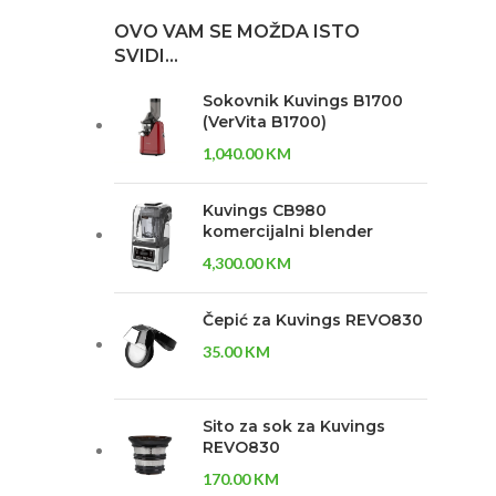
OVO VAM SE MOŽDA ISTO
SVIDI…
Sokovnik Kuvings B1700
(VerVita B1700)
1,040.00
KM
Kuvings CB980
komercijalni blender
4,300.00
KM
Čepić za Kuvings REVO830
35.00
KM
Sito za sok za Kuvings
REVO830
170.00
KM