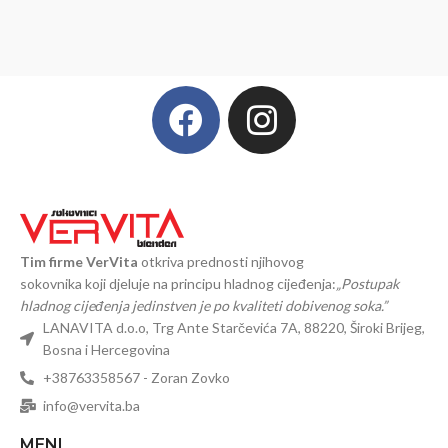
Tim firme VerVita
otkriva prednosti njihovog
sokovnika koji djeluje na principu hladnog cijeđenja:
„Postupak
hladnog cijeđenja jedinstven je po kvaliteti dobivenog soka.”
LANAVITA d.o.o, Trg Ante Starčevića 7A, 88220, Široki Brijeg,
Bosna i Hercegovina
+38763358567 - Zoran Zovko
info@vervita.ba
MENI