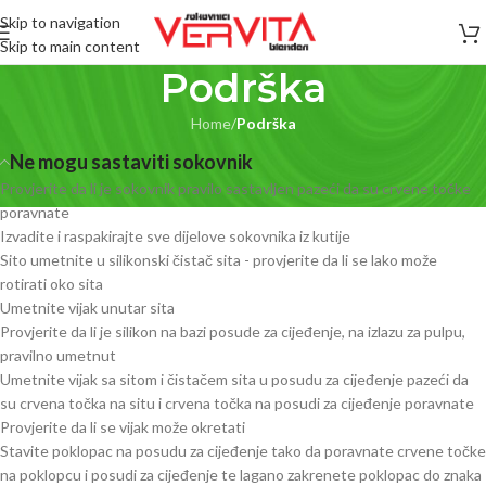
Skip to navigation
Skip to main content
Podrška
Home
/
Podrška
Ne mogu sastaviti sokovnik
Provjerite da li je sokovnik pravilo sastavljen pazeći da su crvene točke
poravnate
Izvadite i raspakirajte sve dijelove sokovnika iz kutije
Sito umetnite u silikonski čistač sita - provjerite da li se lako može
rotirati oko sita
Umetnite vijak unutar sita
Provjerite da li je silikon na bazi posude za cijeđenje, na izlazu za pulpu,
pravilno umetnut
Umetnite vijak sa sitom i čistačem sita u posudu za cijeđenje pazeći da
su crvena točka na situ i crvena točka na posudi za cijeđenje poravnate
Provjerite da li se vijak može okretati
Stavite poklopac na posudu za cijeđenje tako da poravnate crvene točke
na poklopcu i posudi za cijeđenje te lagano zakrenete poklopac do znaka