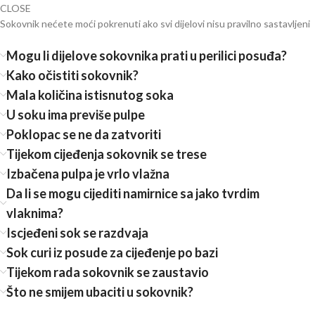
CLOSE
Sokovnik nećete moći pokrenuti ako svi dijelovi nisu pravilno sastavljeni
Mogu li dijelove sokovnika prati u perilici posuđa?
Kako očistiti sokovnik?
Mala količina istisnutog soka
U soku ima previše pulpe
Poklopac se ne da zatvoriti
Tijekom cijeđenja sokovnik se trese
Izbačena pulpa je vrlo vlažna
Da li se mogu cijediti namirnice sa jako tvrdim
vlaknima?
Iscjeđeni sok se razdvaja
Sok curi iz posude za cijeđenje po bazi
Tijekom rada sokovnik se zaustavio
Što ne smijem ubaciti u sokovnik?