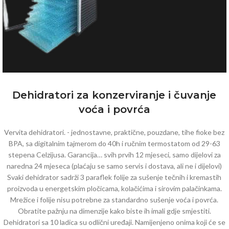
XXL-538-8 polica
Dehidratori za konzerviranje i čuvanje
voća i povrća
dimenzije: š39 v 36 d 51,5 (cm)
razmak između polica 4 cm
snaga grijača: 800W
Vervita dehidratori. - jednostavne, praktične, pouzdane, tihe fioke bez
BPA, sa digitalnim tajmerom do 40h i ručnim termostatom od 29-63
stepena Celzijusa. Garancija… svih prvih 12 mjeseci, samo dijelovi za
naredna 24 mjeseca (plaćaju se samo servis i dostava, ali ne i dijelovi)
Svaki dehidrator sadrži 3 paraflek folije za sušenje tečnih i kremastih
proizvoda u energetskim pločicama, kolačićima i sirovim palačinkama.
Mrežice i folije nisu potrebne za standardno sušenje voća i povrća.
Obratite pažnju na dimenzije kako biste ih imali gdje smjestiti.
Dehidratori sa 10 ladica su odlični uređaji. Namijenjeno onima koji će se