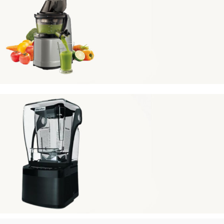
Vervita
KUVINGS
Pogledajte kompletnu ponudu naših sokovnika