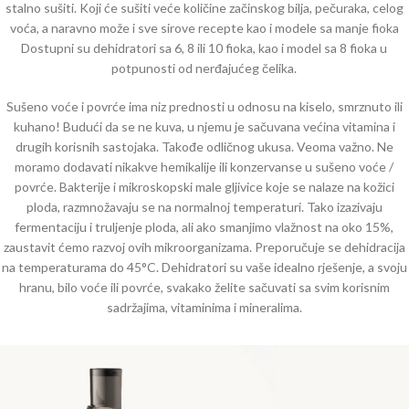
stalno sušiti. Koji će sušiti veće količine začinskog bilja, pečuraka, celog
voća, a naravno može i sve sirove recepte kao i modele sa manje fioka
Dostupni su dehidratori sa 6, 8 ili 10 fioka, kao i model sa 8 fioka u
potpunosti od nerđajućeg čelika.
Sušeno voće i povrće ima niz prednosti u odnosu na kiselo, smrznuto ili
kuhano! Budući da se ne kuva, u njemu je sačuvana većina vitamina i
drugih korisnih sastojaka. Takođe odličnog ukusa. Veoma važno. Ne
moramo dodavati nikakve hemikalije ili konzervanse u sušeno voće /
povrće. Bakterije i mikroskopski male gljivice koje se nalaze na kožici
ploda, razmnožavaju se na normalnoj temperaturi. Tako izazivaju
fermentaciju i truljenje ploda, ali ako smanjimo vlažnost na oko 15%,
zaustavit ćemo razvoj ovih mikroorganizama. Preporučuje se dehidracija
na temperaturama do 45°C. Dehidratori su vaše idealno rješenje, a svoju
hranu, bilo voće ili povrće, svakako želite sačuvati sa svim korisnim
sadržajima, vitaminima i mineralima.