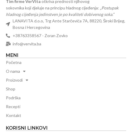
Tim firme VerVita
otkriva prednosti njihovog
sokovnika koji djeluje na principu hladnog cijeđenja:
„Postupak
hladnog cijeđenja jedinstven je po kvaliteti dobivenog soka.”
LANAVITA d.o.o, Trg Ante Starčevića 7A, 88220, Široki Brijeg,
Bosna i Hercegovina
+38763358567 - Zoran Zovko
info@vervita.ba
MENI
Početna
O nama
Proizvodi
Shop
Podrška
Recepti
Kontakt
KORISNI LINKOVI