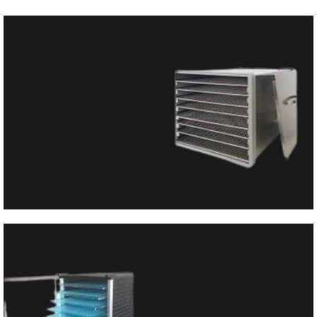
Vervita
Dehidratori
Vervita dehidratori. – jednostavne, praktične, pouzdane, tihe
fioke bez BPA, sa digitalnim tajmerom do 40h i ručnim
termostatom od 29-63 stepena Celzijusa.
Poseti Shop
XXL-532-8 polica
dimenzije: š32 v29 d 47,5 (cm)
razmak između polica: 3 cm
snaga grijača: 800W