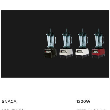
Vervita
Blender
Vervita
Omniblend
V
Posjeti Shop
Vervita Omniblend V
Snagom od 1200W i velikom brzinom
blenda usitnjava sve pa i najtvrđe
SNAGA:
1200W
namirnice.