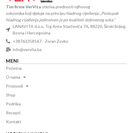
Tim firme VerVita
otkriva prednosti njihovog
sokovnika koji djeluje na principu hladnog cijeđenja:
„Postupak
hladnog cijeđenja jedinstven je po kvaliteti dobivenog soka.”
LANAVITA d.o.o, Trg Ante Starčevića 7A, 88220, Široki Brijeg,
Bosna i Hercegovina
+38763358567 - Zoran Zovko
info@vervita.ba
MENI
Početna
O nama
Proizvodi
Shop
Podrška
Recepti
Kontakt