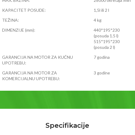
MAX. BRZINA:
Idealan je za sve profesionalce
28000 okretaja /min
kojima je blender važan alat u kuhinji
KAPACITET POSUDE:
1,5l ili 2 l
, kao i za sve one koji obožavaju
TEŽINA:
kuhanje bez kuhanja, za one kojima
4 kg
su zeleni napitci osnova zdravlja.
DIMENZIJE (mm):
440*195*230
Ovaj uređaj će ispuniti sva
(posuda 1.5 l)
očekivanja.
515*195*230
(posuda 2 l)
GARANCIJA NA MOTOR ZA KUĆNU
7 godina
UPOTREBU:
GARANCIJA NA MOTOR ZA
3 godine
KOMERCIJALNU UPOTREBU:
Specifikacije