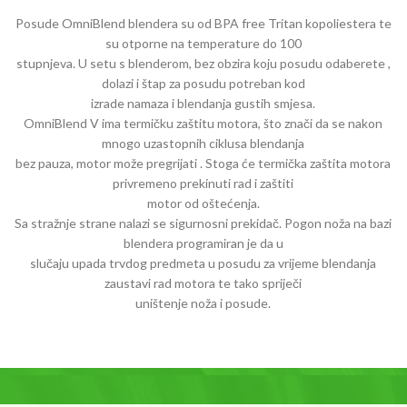
Posude OmniBlend blendera su od BPA free Tritan kopoliestera te
su otporne na temperature do 100
stupnjeva. U setu s blenderom, bez obzira koju posudu odaberete ,
dolazi i štap za posudu potreban kod
izrade namaza i blendanja gustih smjesa.
OmniBlend V ima termičku zaštitu motora, što znači da se nakon
mnogo uzastopnih ciklusa blendanja
bez pauza, motor može pregrijati . Stoga će termička zaštita motora
privremeno prekinuti rad i zaštiti
motor od oštećenja.
Sa stražnje strane nalazi se sigurnosni prekidač. Pogon noža na bazi
blendera programiran je da u
slučaju upada trvdog predmeta u posudu za vrijeme blendanja
zaustavi rad motora te tako spriječi
uništenje noža i posude.