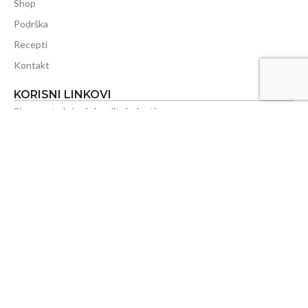
Shop
Podrška
Recepti
Kontakt
KORISNI LINKOVI
Sigurnost plaćanja kreditnim karticama
Politika privatnosti
Uvjeti kupovine
Naručivanje
Plaćanje
Isporuka
Reklamacije