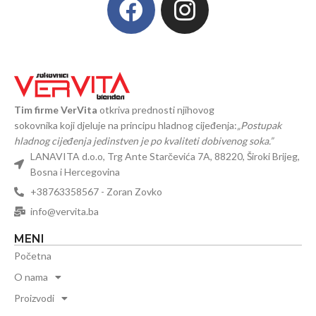
Tim firme VerVita
otkriva prednosti njihovog
sokovnika koji djeluje na principu hladnog cijeđenja:
„Postupak
hladnog cijeđenja jedinstven je po kvaliteti dobivenog soka.”
LANAVITA d.o.o, Trg Ante Starčevića 7A, 88220, Široki Brijeg,
Bosna i Hercegovina
+38763358567 - Zoran Zovko
info@vervita.ba
MENI
Početna
O nama
Proizvodi