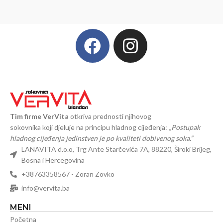
Tim firme VerVita
otkriva prednosti njihovog
sokovnika koji djeluje na principu hladnog cijeđenja:
„Postupak
hladnog cijeđenja jedinstven je po kvaliteti dobivenog soka.”
LANAVITA d.o.o, Trg Ante Starčevića 7A, 88220, Široki Brijeg,
Bosna i Hercegovina
+38763358567 - Zoran Zovko
info@vervita.ba
MENI
Početna