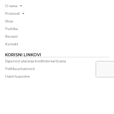
O nama
Proizvodi
Shop
Podrška
Recepti
Kontakt
KORISNI LINKOVI
Sigurnost plaćanja kreditnim karticama
Politika privatnosti
Uvjeti kupovine
Naručivanje
Plaćanje
Isporuka
Reklamacije