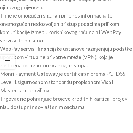
njihovog prijenosa.
Time je omogućen siguran prijenos informacija te
onemogućen nedozvoljen pristup podacima prilikom
komunikacije između korisnikovog računala i WebPay
servisa, te obratno.
WebPay servis i financijske ustanove razmjenjuju podatke
uporabom virtualne privatne mreže (VPN), koja je
zaštićena od neautoriziranog pristupa.
Monri Payment Gateway je certificiran prema PCI DSS
Level 1 sigurnosnom standardu propisanom Visa i
Mastercard pravilima.
Trgovac ne pohranjuje brojeve kreditnih kartica i brojevi
nisu dostupni neovlaštenim osobama.