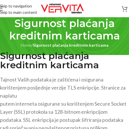
Skip to navigation
Skip to main content
Sigurnost plaćanja
kreditnim karticama
Home
/
Sigurnost plaćanja kreditnim karticama
Sigurnost plaćanja
kreditnim karticama
Tajnost Vaših podataka je zaštićena i osigurana
korištenjem posljednje verzije TLS enkripcije. Stranice za
naplatu
putem interneta osigurane su korištenjem Secure Socket
Layer (SSL) protokola sa 128-bitnom enkripcijom
podataka. SSL enkripcija je postupak šifriranja podataka
radi sprječavanja neovlaštenog pristupa prilikom