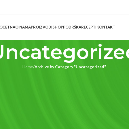
OČETNA
O NAMA
PROIZVODI
SHOP
PODRŠKA
RECEPTI
KONTAKT
Uncategorize
Home
/
Archive by Category "Uncategorized"