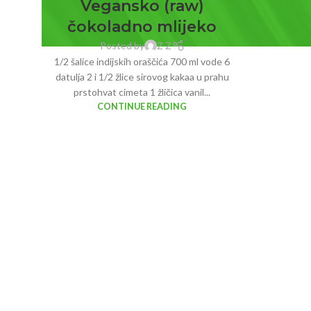
Vegansko (raw)
čokoladno mlijeko
Posted by
Z Z
1/2 šalice indijskih oraščića 700 ml vode 6
datulja 2 i 1/2 žlice sirovog kakaa u prahu
prstohvat cimeta 1 žličica vanil...
CONTINUE READING