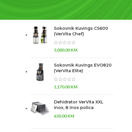
NAJBOLJE OCENJENO
Sokovnik Kuvings CS600
(VerVita Chef)
3,000.00
KM
Sokovnik Kuvings EVO820
(VerVita Elite)
1,170.00
KM
Dehidrator VerVita XXL
inox, 8 inox polica
630.00
KM