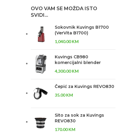
OVO VAM SE MOŽDA ISTO
SVIDI…
Sokovnik Kuvings B1700
(VerVita B1700)
1,040.00
KM
Kuvings CB980
komercijalni blender
4,300.00
KM
Čepić za Kuvings REVO830
35.00
KM
Sito za sok za Kuvings
REVO830
170.00
KM