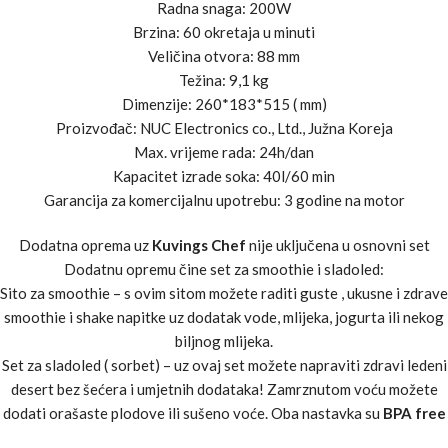
sitom. Zbog iznimno velikog otvora
Radna snaga: 200W
za namirnice ( 88 mm) , kapaciteta
Brzina: 60 okretaja u minuti
izrade do 40l/h te
Veličina otvora: 88 mm
neograničenog dnevnog vremena
Težina: 9,1 kg
korištenja ( 24h/dan) , namijenjen je
Dimenzije: 260*183*515 ( mm)
za upotrebu u hotelima, juice
Proizvođač: NUC Electronics co., Ltd., Južna Koreja
barovima, restoranima te za sve one
Max. vrijeme rada: 24h/dan
koji imaju potrebu za većom
Kapacitet izrade soka: 40l/60 min
proizvodnjom svježih sokova.
Garancija za komercijalnu upotrebu: 3 godine na motor
U kompletu dobivate i dodatni gornji
komplet za još lakšu izradu sokova
Dodatna oprema uz
Kuvings Chef
nije uključena u osnovni set
pri cijeđenju većih količina (
Dodatnu opremu čine set za smoothie i sladoled:
bubanj, sito, čistač sita, vijak ,
Sito za smoothie – s ovim sitom možete raditi guste , ukusne i zdrave
poklopac)
smoothie i shake napitke uz dodatak vode, mlijeka, jogurta ili nekog
biljnog mlijeka.
Set za sladoled ( sorbet) – uz ovaj set možete napraviti zdravi ledeni
desert bez šećera i umjetnih dodataka! Zamrznutom voću možete
dodati orašaste plodove ili sušeno voće. Oba nastavka su
BPA free