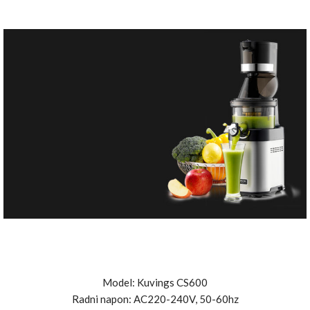
Vervita
Kuvings
Chef
Posjeti Shop
Kuvings Chef
Kuvings Chef , komercijalni sokovnik
za hladno prešanje, nudi više soka s
Model: Kuvings CS600
poboljšanim vijkom i finim
Radni napon: AC220-240V, 50-60hz