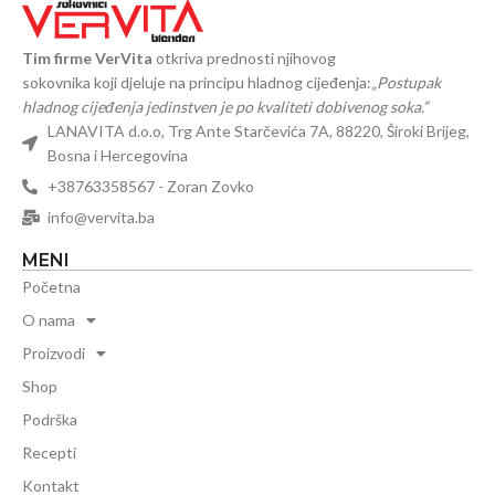
Tim firme VerVita
otkriva prednosti njihovog
sokovnika koji djeluje na principu hladnog cijeđenja:
„Postupak
hladnog cijeđenja jedinstven je po kvaliteti dobivenog soka.”
LANAVITA d.o.o, Trg Ante Starčevića 7A, 88220, Široki Brijeg,
Bosna i Hercegovina
+38763358567 - Zoran Zovko
info@vervita.ba
MENI
Početna
O nama
Proizvodi
Shop
Podrška
Recepti
Kontakt