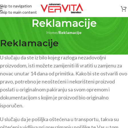
Skip to navigation
Skip to main content
Reklamacije
Home
/
Reklamacije
Reklamacije
U slučaju da ste iz bilo kojeg razloga nezadovoljni
proizvodom, isti možete zamijeniti ili vratiti u zamjenu za
novac unutar 14 dana od primitka. Kako bi ste ostvarili ovo
pravo, potrebno je neoštećeni i nekorišteni proizvod
poslati u originalnom pakiranju sa svom opremom i
dokumentacijom s kojim je proizvod bio originalno
isporučen.
U slučaju da je pošiljka oštećena u transportu, takva su
oštećenja vidljiva pri preuzimanju pošiljke te Vas u tom