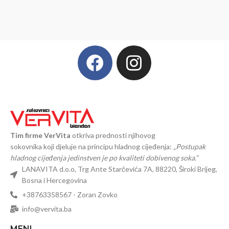
Tim firme VerVita
otkriva prednosti njihovog
sokovnika koji djeluje na principu hladnog cijeđenja:
„Postupak
hladnog cijeđenja jedinstven je po kvaliteti dobivenog soka.”
LANAVITA d.o.o, Trg Ante Starčevića 7A, 88220, Široki Brijeg,
Bosna i Hercegovina
+38763358567 - Zoran Zovko
info@vervita.ba
MENI