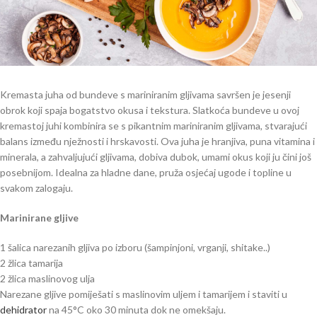
Kremasta juha od bundeve s mariniranim gljivama savršen je jesenji
obrok koji spaja bogatstvo okusa i tekstura. Slatkoća bundeve u ovoj
kremastoj juhi kombinira se s pikantnim mariniranim gljivama, stvarajući
balans između nježnosti i hrskavosti. Ova juha je hranjiva, puna vitamina i
minerala, a zahvaljujući gljivama, dobiva dubok, umami okus koji ju čini još
posebnijom. Idealna za hladne dane, pruža osjećaj ugode i topline u
svakom zalogaju.
Marinirane gljive
1 šalica narezanih gljiva po izboru (šampinjoni, vrganji, shitake..)
2 žlica tamarija
2 žlica maslinovog ulja
Narezane gljive pomiješati s maslinovim uljem i tamarijem i staviti u
dehidrator
na 45°C oko 30 minuta dok ne omekšaju.