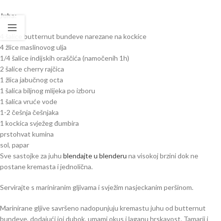
Juha:
4 šalice butternut bundeve narezane na kockice
4 žlice maslinovog ulja
1/4 šalice indijskih oraščića (namočenih 1h)
2 šalice cherry rajčica
1 žlica jabučnog octa
1 šalica biljnog mlijeka po izboru
1 šalica vruće vode
1-2 češnja češnjaka
1 kockica svježeg đumbira
prstohvat kumina
sol, papar
Sve sastojke za juhu
blendajte u blenderu
na visokoj brzini dok ne
postane kremasta i jednolična.
Servirajte s mariniranim gljivama i svježim nasjeckanim peršinom.
Marinirane gljive savršeno nadopunjuju kremastu juhu od butternut
bundeve, dodajući joj dubok, umami okus i laganu hrskavost. Tamarij i