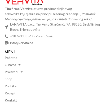
Tim firme VerVita
otkriva prednosti njihovog
sokovnika koji djeluje na principu hladnog cijeđenja:
„Postupak
hladnog cijeđenja jedinstven je po kvaliteti dobivenog soka.”
LANAVITA d.o.o, Trg Ante Starčevića 7A, 88220, Široki Brijeg,
Bosna i Hercegovina
+38763358567 - Zoran Zovko
info@vervita.ba
MENI
Početna
O nama
Proizvodi
Shop
Podrška
Recepti
Kontakt