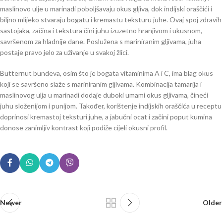
maslinovo ulje u marinadi poboljšavaju okus gljiva, dok indijski oraščići i
biljno mlijeko stvaraju bogatu i kremastu teksturu juhe. Ovaj spoj zdravih
sastojaka, začina i tekstura čini juhu izuzetno hranjivom i ukusnom,
savršenom za hladnije dane. Poslužena s mariniranim gljivama, juha
postaje pravo jelo za uživanje u svakoj žlici.
Butternut bundeva, osim što je bogata vitaminima A i C, ima blag okus
koji se savršeno slaže s mariniranim gljivama. Kombinacija tamarija i
maslinovog ulja u marinadi dodaje duboki umami okus gljivama, čineći
juhu složenijom i punijom. Također, korištenje indijskih oraščića u receptu
doprinosi kremastoj teksturi juhe, a jabučni ocat i začini poput kumina
donose zanimljiv kontrast koji podiže cijeli okusni profil.
Newer
Older