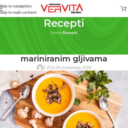
Skip to navigation
Skip to main content
Recepti
Home
/
Recepti
RECEPTI
Krem juha od bundeve s
mariniranim gljivama
Z Z
On 24 studenoga, 2024