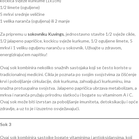
kockica svježe kurkume (1x1cm)
1/2 limete (oguljene)
5 mrkvi srednje veličine
1 velika naranča (oguljena) ili 2 manje
Za pripremu u
sokovniku Kuvings
, jednostavno stavite 1/2 svježe cikle,
1/2 jalapeno papričice, kockicu svježe kurkume, 1/2 oguljene limete, 5
mrkvi i 1 veliku oguljenu naranču u sokovnik. Uživajte u zdravom,
energizirajućem napitku!
Ovaj sok kombinira nekoliko snažnih sastojaka koji se često koriste u
tradicionalnoj medicini. Cikla je poznata po svojim svojstvima za čišćenje
krvi i poboljšanje cirkulacije, dok kurkuma, zahvaljujući kurkuminu, ima
snažna protuupalna svojstva. Jalapeno papričica ubrzava metabolizam, a
mrkva i naranča pružaju prirodnu slatkoću i bogate su vitaminom A i C.
Ovaj sok može biti izvrstan za poboljšanje imuniteta, detoksikaciju i opće
zdravlje, a uz to je i izuzetno osvježavajući.
Sok 3
Ovaj sok kombinira sastojke bogate vitaminima i antioksidansima, koji