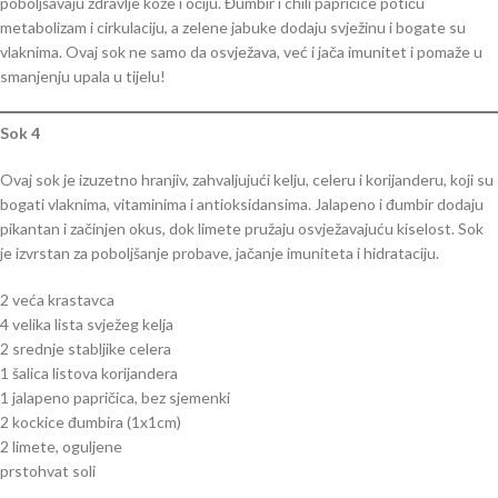
poboljšavaju zdravlje kože i očiju. Đumbir i chili papričice potiču
metabolizam i cirkulaciju, a zelene jabuke dodaju svježinu i bogate su
vlaknima. Ovaj sok ne samo da osvježava, već i jača imunitet i pomaže u
smanjenju upala u tijelu!
Sok 4
Ovaj sok je izuzetno hranjiv, zahvaljujući kelju, celeru i korijanderu, koji su
bogati vlaknima, vitaminima i antioksidansima. Jalapeno i đumbir dodaju
pikantan i začinjen okus, dok limete pružaju osvježavajuću kiselost. Sok
je izvrstan za poboljšanje probave, jačanje imuniteta i hidrataciju.
2 veća krastavca
4 velika lista svježeg kelja
2 srednje stabljike celera
1 šalica listova korijandera
1 jalapeno papričica, bez sjemenki
2 kockice đumbira (1x1cm)
2 limete, oguljene
prstohvat soli