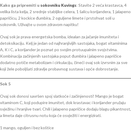
Kako ga pripremiti u
sokovniku Kuvings
: Stavite 2 veća krastavca, 4
velika lista kelja, 2 srednje stabljike celera, 1 šalicu korijandera, 1 jalapeno
papričicu, 2 kockice đumbira, 2 oguljene limete i prstohvat soli u
sokovnik. Uživajte u ovom zdravom napitku!
Ovaj sok je prava energetska bomba, idealan za jačanje imuniteta i
detoksikaciju. Kelj je jedan od najhranjivijih sastojaka, bogat vitaminima
A, K i C, a korijander je poznat po svojim protuupalnim svojstvima.
Kombinacija začinjenih sastojaka poput đumbira i jalapeno papričice
dodatno potiče metabolizam i cirkulaciju, čineći ovaj sok izvrsnim za sve
koji žele poboljšati zdravlje probavnog sustava i opće dobrostanje.
Sok 5
Ovaj sok donosi savršen spoj slatkoće i začinjenosti! Mango je bogat
vitaminom C, koji podupire imunitet, dok krastavac i korijander pružaju
svježinu i hranjive tvari. Chili i jalapeno papričice dodaju blagu pikantnost,
a limeta daje citrusnu notu koja će osvježiti i energizirati.
1 mango, oguljen i bez koštice