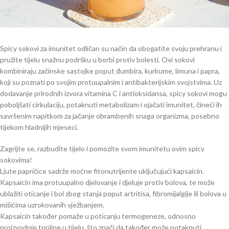
Spicy sokovi za imunitet odličan su način da obogatite svoju prehranu i
pružite tijelu snažnu podršku u borbi protiv bolesti. Ovi sokovi
kombiniraju začinske sastojke poput đumbira, kurkume, limuna i papra,
koji su poznati po svojim protuupalnim i antibakterijskim svojstvima. Uz
dodavanje prirodnih izvora vitamina C i antioksidansa, spicy sokovi mogu
poboljšati cirkulaciju, potaknuti metabolizam i ojačati imunitet, čineći ih
savršenim napitkom za jačanje obrambenih snaga organizma, posebno
tijekom hladnijih mjeseci.
Zagrijte se, razbudite tijelo i pomozite svom imunitetu ovim spicy
sokovima!
Ljute papričice sadrže moćne fitonutrijente uključujući kapsaicin.
Kapsaicin ima protuupalno djelovanje i djeluje protiv bolova, te može
ublažiti oticanje i bol zbog stanja poput artritisa, fibromijalgije ili bolova u
mišićima uzrokovanih vježbanjem.
Kapsaicin također pomaže u poticanju termogeneze, odnosno
proizvodnje topline u tijelu, što znači da također može potaknuti