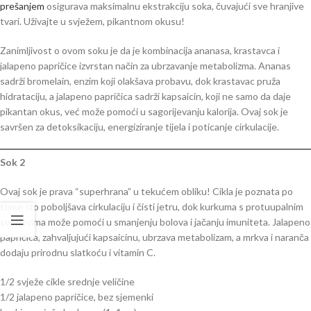
prešanjem
osigurava maksimalnu ekstrakciju soka, čuvajući sve hranjive
tvari. Uživajte u svježem, pikantnom okusu!
Zanimljivost o ovom soku je da je kombinacija ananasa, krastavca i
jalapeno papričice izvrstan način za ubrzavanje metabolizma. Ananas
sadrži bromelain, enzim koji olakšava probavu, dok krastavac pruža
hidrataciju, a jalapeno papričica sadrži kapsaicin, koji ne samo da daje
pikantan okus, već može pomoći u sagorijevanju kalorija. Ovaj sok je
savršen za detoksikaciju, energiziranje tijela i poticanje cirkulacije.
Sok 2
Ovaj sok je prava “superhrana” u tekućem obliku! Cikla je poznata po
tome što poboljšava cirkulaciju i čisti jetru, dok kurkuma s protuupalnim
svojstvima može pomoći u smanjenju bolova i jačanju imuniteta. Jalapeno
papričica, zahvaljujući kapsaicinu, ubrzava metabolizam, a mrkva i naranča
dodaju prirodnu slatkoću i vitamin C.
1/2 svježe cikle srednje veličine
1/2 jalapeno papričice, bez sjemenki