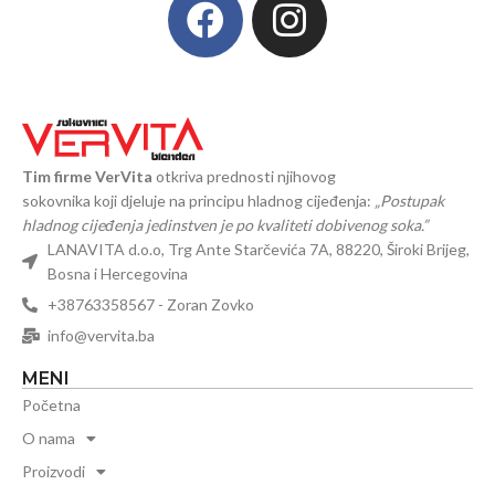
Tim firme VerVita
otkriva prednosti njihovog
sokovnika koji djeluje na principu hladnog cijeđenja:
„Postupak
hladnog cijeđenja jedinstven je po kvaliteti dobivenog soka.”
LANAVITA d.o.o, Trg Ante Starčevića 7A, 88220, Široki Brijeg,
Bosna i Hercegovina
+38763358567 - Zoran Zovko
info@vervita.ba
MENI
Početna
O nama
Proizvodi