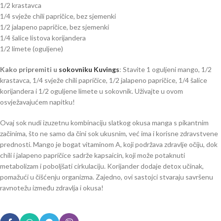
1/2 krastavca
1/4 svježe chili papričice, bez sjemenki
1/2 jalapeno papričice, bez sjemenki
1/4 šalice listova korijandera
1/2 limete (oguljene)
Kako pripremiti u
sokovniku Kuvings
: Stavite 1 oguljeni mango, 1/2
krastavca, 1/4 svježe chili papričice, 1/2 jalapeno papričice, 1/4 šalice
korijandera i 1/2 oguljene limete u sokovnik. Uživajte u ovom
osvježavajućem napitku!
Ovaj sok nudi izuzetnu kombinaciju slatkog okusa manga s pikantnim
začinima, što ne samo da čini sok ukusnim, već ima i korisne zdravstvene
prednosti. Mango je bogat vitaminom A, koji podržava zdravlje očiju, dok
chili i jalapeno papričice sadrže kapsaicin, koji može potaknuti
metabolizam i poboljšati cirkulaciju. Korijander dodaje detox učinak,
pomažući u čišćenju organizma. Zajedno, ovi sastojci stvaraju savršenu
ravnotežu između zdravlja i okusa!