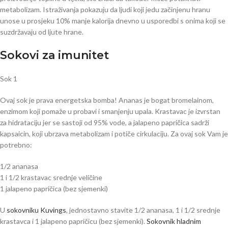
metabolizam. Istraživanja pokazuju da ljudi koji jedu začinjenu hranu
unose u prosjeku 10% manje kalorija dnevno u usporedbi s onima koji se
suzdržavaju od ljute hrane.
Sokovi za imunitet
Sok 1
Ovaj sok je prava energetska bomba! Ananas je bogat bromelainom,
enzimom koji pomaže u probavi i smanjenju upala. Krastavac je izvrstan
za hidrataciju jer se sastoji od 95% vode, a jalapeno papričica sadrži
kapsaicin, koji ubrzava metabolizam i potiče cirkulaciju. Za ovaj sok Vam je
potrebno:
1/2 ananasa
1 i 1/2 krastavac srednje veličine
1 jalapeno papričica (bez sjemenki)
U
sokovniku Kuvings
, jednostavno stavite 1/2 ananasa, 1 i 1/2 srednje
krastavca i 1 jalapeno papričicu (bez sjemenki).
Sokovnik hladnim