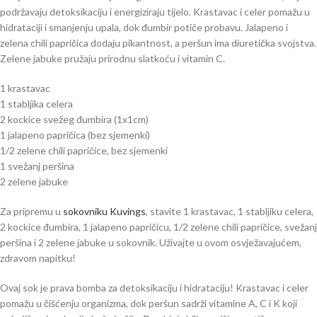
podržavaju detoksikaciju i energiziraju tijelo. Krastavac i celer pomažu u
hidrataciji i smanjenju upala, dok đumbir potiče probavu. Jalapeno i
zelena chili papričica dodaju pikantnost, a peršun ima diuretička svojstva.
Zelene jabuke pružaju prirodnu slatkoću i vitamin C.
1 krastavac
1 stabljika celera
2 kockice svežeg đumbira (1x1cm)
1 jalapeno papričica (bez sjemenki)
1/2 zelene chili papričice, bez sjemenki
1 svežanj peršina
2 zelene jabuke
Za pripremu u
sokovniku Kuvings
, stavite 1 krastavac, 1 stabljiku celera,
2 kockice đumbira, 1 jalapeno papričicu, 1/2 zelene chili papričice, svežanj
peršina i 2 zelene jabuke u sokovnik. Uživajte u ovom osvježavajućem,
zdravom napitku!
Ovaj sok je prava bomba za detoksikaciju i hidrataciju! Krastavac i celer
pomažu u čišćenju organizma, dok peršun sadrži vitamine A, C i K koji