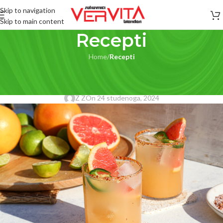
Skip to navigation
Skip to main content
Recepti
Home
/
Recepti
RECEPTI
Spicy sokovi za imunitet
Z Z
On 24 studenoga, 2024