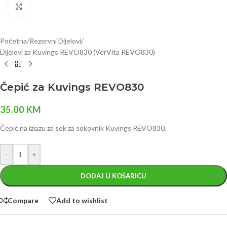
Click to enlarge
Početna
/
Rezervni Dijelovi
/
Dijelovi za Kuvings REVO830 (VerVita REVO830)
Čepić za Kuvings REVO830
35.00
KM
Čepić na izlazu za sok za sokovnik Kuvings REVO830.
-
+
DODAJ U KOŠARICU
Compare
Add to wishlist