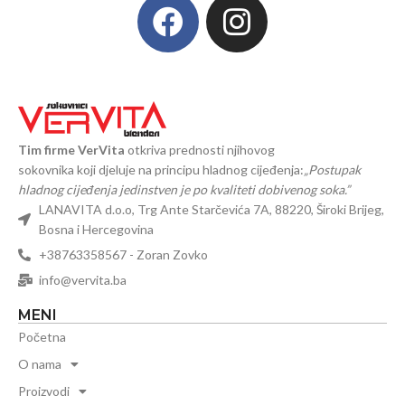
Tim firme VerVita
otkriva prednosti njihovog
sokovnika koji djeluje na principu hladnog cijeđenja:
„Postupak
hladnog cijeđenja jedinstven je po kvaliteti dobivenog soka.”
LANAVITA d.o.o, Trg Ante Starčevića 7A, 88220, Široki Brijeg,
Bosna i Hercegovina
+38763358567 - Zoran Zovko
info@vervita.ba
MENI
Početna
O nama
Proizvodi