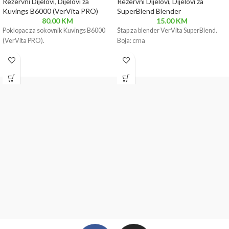
Rezervni Dijelovi
,
Dijelovi za
Rezervni Dijelovi
,
Dijelovi za
Kuvings B6000 (VerVita PRO)
SuperBlend Blender
80.00
KM
15.00
KM
Poklopac za sokovnik Kuvings B6000
Štap za blender VerVita SuperBlend.
(VerVita PRO).
Boja: crna