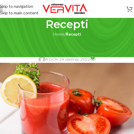
Skip to navigation
Skip to main content
Recepti
Home
/
Recepti
RECEPTI
Sok od šipka, naranče i rajčice
0
A G
On 24 siječnja, 2022