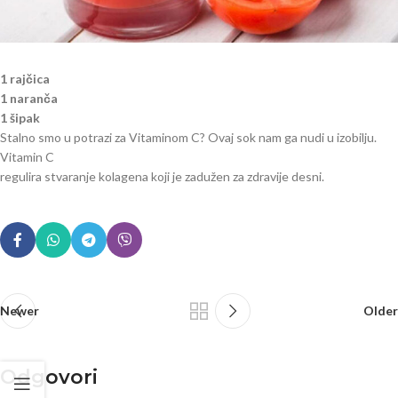
1 rajčica
1 naranča
1 šipak
Stalno smo u potrazi za Vitaminom C? Ovaj sok nam ga nudi u izobilju.
Vitamin C
regulira stvaranje kolagena koji je zadužen za zdravije desni.
Newer
Older
Odgovori