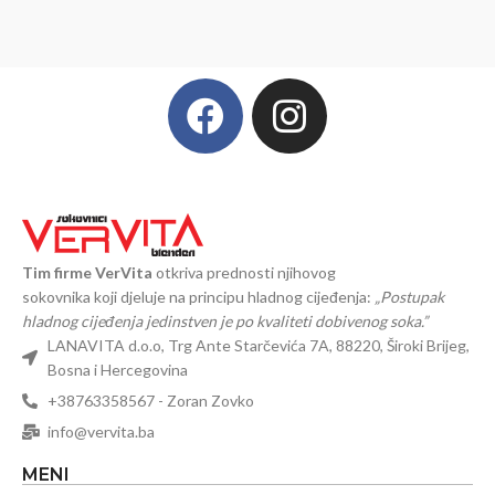
Tim firme VerVita
otkriva prednosti njihovog
sokovnika koji djeluje na principu hladnog cijeđenja:
„Postupak
hladnog cijeđenja jedinstven je po kvaliteti dobivenog soka.”
LANAVITA d.o.o, Trg Ante Starčevića 7A, 88220, Široki Brijeg,
Bosna i Hercegovina
+38763358567 - Zoran Zovko
info@vervita.ba
MENI