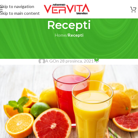
Skip to navigation
Skip to main content
Recepti
Home
/
Recepti
RECEPTI
Sok od citrusa
0
A G
On 28 prosinca, 2021