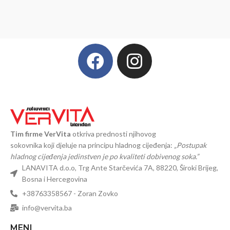
Tim firme VerVita
otkriva prednosti njihovog
sokovnika koji djeluje na principu hladnog cijeđenja:
„Postupak
hladnog cijeđenja jedinstven je po kvaliteti dobivenog soka.”
LANAVITA d.o.o, Trg Ante Starčevića 7A, 88220, Široki Brijeg,
Bosna i Hercegovina
+38763358567 - Zoran Zovko
info@vervita.ba
MENI