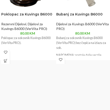
Poklopac za Kuvings B6000
Bubanj za Kuvings B6000
Rezervni Dijelovi
,
Dijelovi za
Dijelovi za Kuvings B6000 (VerVita
Kuvings B6000 (VerVita PRO)
PRO)
80.00
KM
80.00
KM
Poklopac za sokovnik Kuvings B6000
Bubanj za sokovnik Kuvings B6000
(VerVita PRO).
(VerVita PRO) bez čepića na izlazu za
sok.
NAPOMENA: postoje dvije verzije
bubnja - s 3 i li s 4 pričvrsne točke s
pokopcem!
Prije narudžbe provjerite koju verziju
imate!