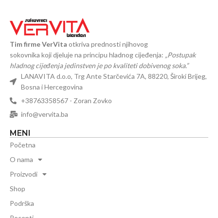
Tim firme VerVita
otkriva prednosti njihovog
sokovnika koji djeluje na principu hladnog cijeđenja:
„Postupak
hladnog cijeđenja jedinstven je po kvaliteti dobivenog soka.”
LANAVITA d.o.o, Trg Ante Starčevića 7A, 88220, Široki Brijeg,
Bosna i Hercegovina
+38763358567 - Zoran Zovko
info@vervita.ba
MENI
Početna
O nama
Proizvodi
Shop
Podrška
Recepti