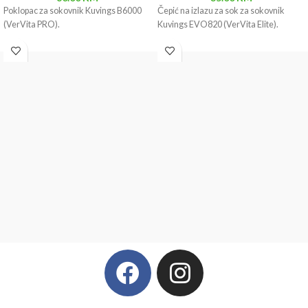
Poklopac za sokovnik Kuvings B6000
Čepić na izlazu za sok za sokovnik
(VerVita PRO).
Kuvings EVO820 (VerVita Elite).