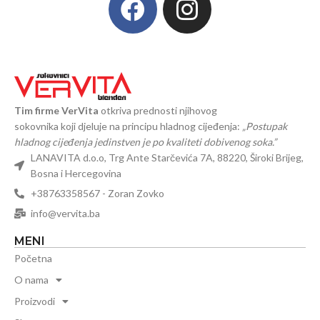
Tim firme VerVita
otkriva prednosti njihovog
sokovnika koji djeluje na principu hladnog cijeđenja:
„Postupak
hladnog cijeđenja jedinstven je po kvaliteti dobivenog soka.”
LANAVITA d.o.o, Trg Ante Starčevića 7A, 88220, Široki Brijeg,
Bosna i Hercegovina
+38763358567 - Zoran Zovko
info@vervita.ba
MENI
Početna
O nama
Proizvodi