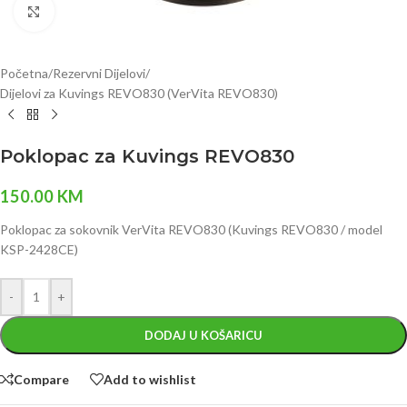
Click to enlarge
Početna
/
Rezervni Dijelovi
/
Dijelovi za Kuvings REVO830 (VerVita REVO830)
Poklopac za Kuvings REVO830
150.00
KM
Poklopac za sokovnik VerVita REVO830 (Kuvings REVO830 / model
KSP-2428CE)
-
+
DODAJ U KOŠARICU
Compare
Add to wishlist