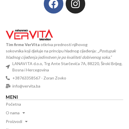
Tim firme VerVita
otkriva prednosti njihovog
sokovnika koji djeluje na principu hladnog cijeđenja:
„Postupak
hladnog cijeđenja jedinstven je po kvaliteti dobivenog soka.”
LANAVITA d.o.o, Trg Ante Starčevića 7A, 88220, Široki Brijeg,
Bosna i Hercegovina
+38763358567 - Zoran Zovko
info@vervita.ba
MENI
Početna
O nama
Proizvodi