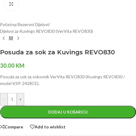
Click to enlarge
Početna
/
Rezervni Dijelovi
/
Dijelovi za Kuvings REVO830 (VerVita REVO830)
Posuda za sok za Kuvings REVO830
30.00
KM
Posuda za sok za sokovnik VerVita REVO830 (Kuvings REVO830 /
model KSP-2428CE).
-
+
DODAJ U KOŠARICU
Compare
Add to wishlist