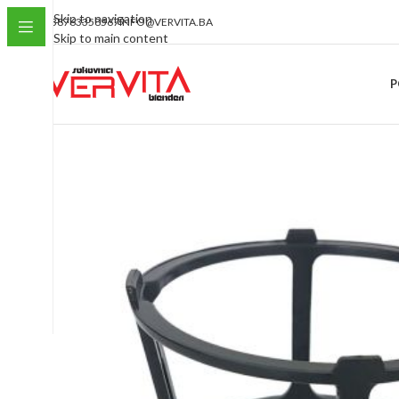
Skip to navigation
+38763358567
INFO@VERVITA.BA
Skip to main content
P