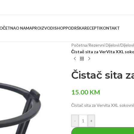
OČETNA
O NAMA
PROIZVODI
SHOP
PODRŠKA
RECEPTI
KONTAKT
Početna
/
Rezervni Dijelovi
/
Dijelov
Čistač sita za VerVita XXL sok
Čistač sita 
15.00
KM
Čistač sita za Vervita XXL sokovnik
-
+