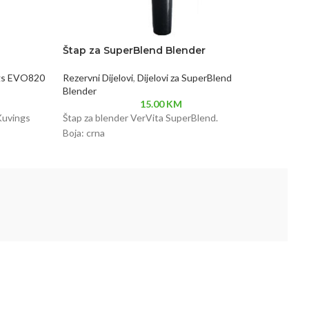
Štap za SuperBlend Blender
Plastič
Mega
ngs EVO820
Rezervni Dijelovi
,
Dijelovi za SuperBlend
Blender
Rezervni
15.00
KM
 Kuvings
Štap za blender VerVita SuperBlend.
Zapremni
Boja: crna