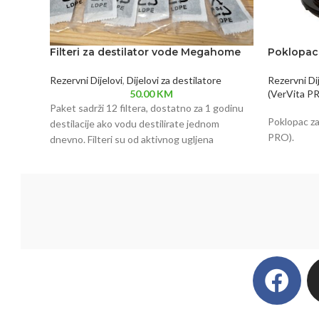
Filteri za destilator vode Megahome
Poklopac
Rezervni Dijelovi
,
Dijelovi za destilatore
Rezervni Dij
50.00
KM
(VerVita P
Paket sadrži 12 filtera, dostatno za 1 godinu
Poklopac z
destilacije ako vodu destilirate jednom
PRO).
dnevno. Filteri su od aktivnog ugljena
kokosove ljuske, a mijenjaju se svakih 30
destilacija. Apsorbiraju iz destilirane vode
lakohlapljive organske spojeve (benzen...)