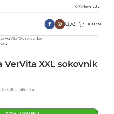
Newsletter
0.00
KM
i za VerVita XXL sokovnike
/
ovnik
za VerVita XXL sokovnik
 bez silikonskih krilca.
DODAJ U KOŠARICU