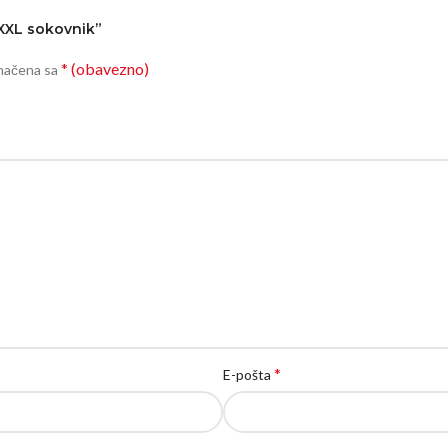
a XXL sokovnik”
* (obavezno)
značena sa
*
E-pošta