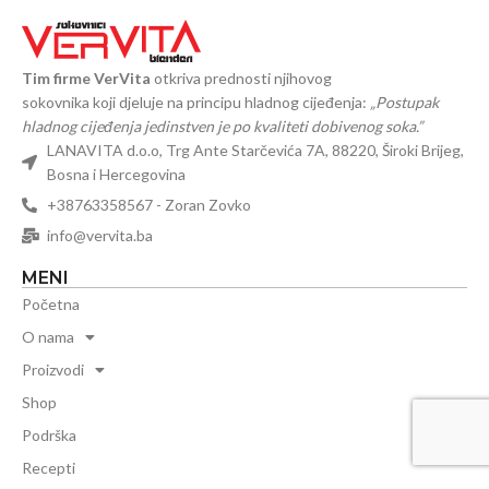
Tim firme VerVita
otkriva prednosti njihovog
sokovnika koji djeluje na principu hladnog cijeđenja:
„Postupak
hladnog cijeđenja jedinstven je po kvaliteti dobivenog soka.”
LANAVITA d.o.o, Trg Ante Starčevića 7A, 88220, Široki Brijeg,
Bosna i Hercegovina
+38763358567 - Zoran Zovko
info@vervita.ba
MENI
Početna
O nama
Proizvodi
Shop
Podrška
Recepti