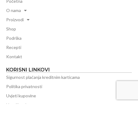
Početna
O nama
Proizvodi
Shop
Podrška
Recepti
Kontakt
KORISNI LINKOVI
Sigurnost plaćanja kreditnim karticama
Politika privatnosti
Uvjeti kupovine
Naručivanje
Plaćanje
Isporuka
Reklamacije