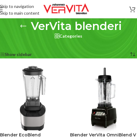
Skip to navigation
Skip to main content
VerVita blenderi
Categories
Početna
/
Blenderi
/
VerVita blenderi
Prikazuje se svih 4 rezultata
Show sidebar
Blender EcoBlend
Blender VerVita OmniBlend V