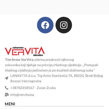
Tim firme VerVita
otkriva prednosti njihovog
sokovnika koji djeluje na principu hladnog cijeđenja:
„Postupak
hladnog cijeđenja jedinstven je po kvaliteti dobivenog soka.”
LANAVITA d.o.o, Trg Ante Starčevića 7A, 88220, Široki Brijeg,
Bosna i Hercegovina
+38763358567 - Zoran Zovko
info@vervita.ba
MENI