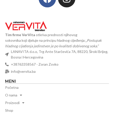
Tim firme VerVita
otkriva prednosti njihovog
sokovnika koji djeluje na principu hladnog cijeđenja:
„Postupak
hladnog cijeđenja jedinstven je po kvaliteti dobivenog soka.”
LANAVITA d.o.o, Trg Ante Starčevića 7A, 88220, Široki Brijeg,
Bosna i Hercegovina
+38763358567 - Zoran Zovko
info@vervita.ba
MENI
Početna
O nama
Proizvodi
Shop