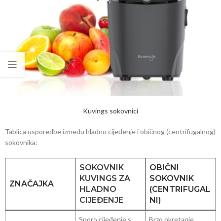
Kuvings sokovnici
Tablica usporedbe između hladno cijeđenje i običnog (centrifugalnog)
sokovnika:
SOKOVNIK
OBIČNI
KUVINGS
ZA
SOKOVNIK
ZNAČAJKA
HLADNO
(CENTRIFUGAL
CIJEĐENJE
NI)
Sporo cijeđenje s
Brzo okretanje,