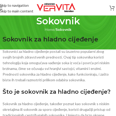
Skip to navigation
Skip to main content
Sokovnik
Home
/
Sokovnik
Sokovnik za hladno cijeđenje
Sokovnici za hladno cijeđenje postali su izuzetno popularni zbog
svojih brojnih zdravstvenih prednosti. Ovaj tip sokovnika koristi
tehnologiju koja omogućava vađenje soka iz voća i povrća pri niskim
brzinama, čime se očuvaju svi hranjivi sastojci, vitamini i enzimi.
Prednosti sokovnika za hladno cijeđenje, kako funkcioniraju, i zašto
biste ih trebali razmotriti prilikom odabira sokovnika.
Što je sokovnik za hladno cijeđenje?
Sokovnik za hladno cijeđenje, također poznat kao sokovnik s niskim
okretajima ili sokovnik za sporo cijeđenje, koristi drugačiji pristup od
tradicionalnih centrifugalnih sokovnika. Umjesto da brzo okrene