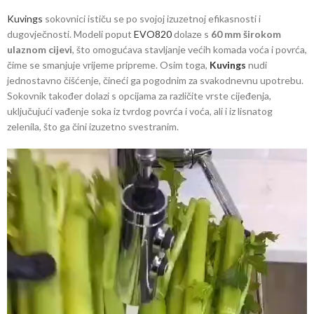
Kuvings
sokovnici ističu se po svojoj izuzetnoj efikasnosti i
dugovječnosti. Modeli poput
EVO820
dolaze s
60 mm širokom
ulaznom cijevi
, što omogućava stavljanje većih komada voća i povrća,
čime se smanjuje vrijeme pripreme. Osim toga,
Kuvings
nudi
jednostavno čišćenje, čineći ga pogodnim za svakodnevnu upotrebu.
Sokovnik također dolazi s opcijama za različite vrste cijeđenja,
uključujući vađenje soka iz tvrdog povrća i voća, ali i iz lisnatog
zelenila, što ga čini izuzetno svestranim.