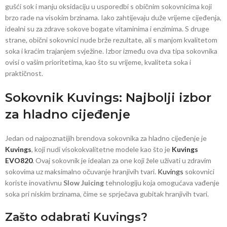
gušći sok i manju oksidaciju u usporedbi s običnim sokovnicima koji
brzo rade na visokim brzinama. Iako zahtijevaju duže vrijeme cijeđenja,
idealni su za zdrave sokove bogate vitaminima i enzimima. S druge
strane, obični sokovnici nude brže rezultate, ali s manjom kvalitetom
soka i kraćim trajanjem svježine. Izbor između ova dva tipa sokovnika
ovisi o vašim prioritetima, kao što su vrijeme, kvaliteta soka i
praktičnost.
Sokovnik Kuvings: Najbolji izbor
za hladno cijeđenje
Jedan od najpoznatijih brendova sokovnika za hladno cijeđenje je
Kuvings
, koji nudi visokokvalitetne modele kao što je
Kuvings
EVO820
. Ovaj sokovnik je idealan za one koji žele uživati u zdravim
sokovima uz maksimalno očuvanje hranjivih tvari.
Kuvings
sokovnici
koriste inovativnu
Slow Juicing
tehnologiju koja omogućava vađenje
soka pri niskim brzinama, čime se sprječava gubitak hranjivih tvari.
Zašto odabrati Kuvings?