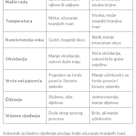
Način rada
vijkom ili valjkom
visoke brzine
Visoka, može
Niska, očuvanje
Temperatura
smanjiti hranjive
hranjivih tvari
tvari
Rjeđi, manje
Konzistencija soka
Gušći, bogatiji okus
intenzivan okus
Veća oksidacija,
Manje oksidacije,
Oksidacija
sokovi brže gube
sokovi duže traju
svježinu
Pogodno za tvrdo
Manje učinkovito za
Vrste voća/povrća
povrće i lisnato
tvrdo povrće i
zelenilo
lisnato zelenilo
Složeno, više
Jednostavnije,
Čišćenje
dijelova
manje dijelova
Duže zbog sporog
Brže, ali manje
Vrijeme cijeđenja
procesa
učinkovito
Sokovnik za hladno cijeđenje pružaju bolje očuvanje hranjivih tvari,