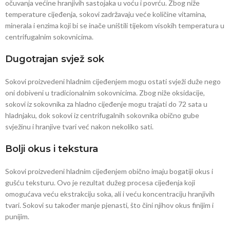
očuvanja većine hranjivih sastojaka u voću i povrću. Zbog niže
temperature cijeđenja, sokovi zadržavaju veće količine vitamina,
minerala i enzima koji bi se inače uništili tijekom visokih temperatura u
centrifugalnim sokovnicima.
Dugotrajan svjež sok
Sokovi proizvedeni hladnim cijeđenjem mogu ostati svježi duže nego
oni dobiveni u tradicionalnim sokovnicima. Zbog niže oksidacije,
sokovi iz sokovnika za hladno cijeđenje mogu trajati do 72 sata u
hladnjaku, dok sokovi iz centrifugalnih sokovnika obično gube
svježinu i hranjive tvari već nakon nekoliko sati.
Bolji okus i tekstura
Sokovi proizvedeni hladnim cijeđenjem obično imaju bogatiji okus i
gušću teksturu. Ovo je rezultat dužeg procesa cijeđenja koji
omogućava veću ekstrakciju soka, ali i veću koncentraciju hranjivih
tvari. Sokovi su također manje pjenasti, što čini njihov okus finijim i
punijim.