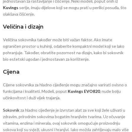
jednostavan za rastavljanje i čišćenje. Neki modeli, poput onih iz
Kuvings
serije, imaju dijelove koji se mogu prati u perilici posuđa, što
olakšava čišćenje.
Veličina i dizajn
Veličina sokovnika također može biti važan faktor. Ako imate
ograničen prostor u kuhinji, odaberite kompaktni model koji se lako
pohranjuje. Također, obratite pozornost na dizajn, kako bi sokovnik
bio estetski ugodan i jednostavan za korištenje.
Cijena
Cijene sokovnika za hladno cijeđenje mogu značajno varirati ovisno o
funkcijama i kvaliteti. Modeli, poput
Kuvings EVO820
, nude bolju
učinkovitost i duži vijek trajanja.
Sokovnik
za hladno cijeđenje je izvrstan alat za sve koji žele uživati u
zdravim, prirodnim sokovima bogatim hranjivim tvarima. Uz očuvanje
vitamina, enzima i minerala, ovaj sokovnik omogućuje proizvodnju
sokova koji su svježi, ukusni i hranjivi. Iako možda zahtijevaju malo više