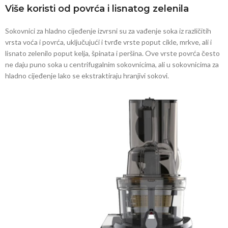
Više koristi od povrća i lisnatog zelenila
Sokovnici za hladno cijeđenje izvrsni su za vađenje soka iz različitih
vrsta voća i povrća, uključujući i tvrđe vrste poput cikle, mrkve, ali i
lisnato zelenilo poput kelja, špinata i peršina. Ove vrste povrća često
ne daju puno soka u centrifugalnim sokovnicima, ali u sokovnicima za
hladno cijeđenje lako se ekstraktiraju hranjivi sokovi.