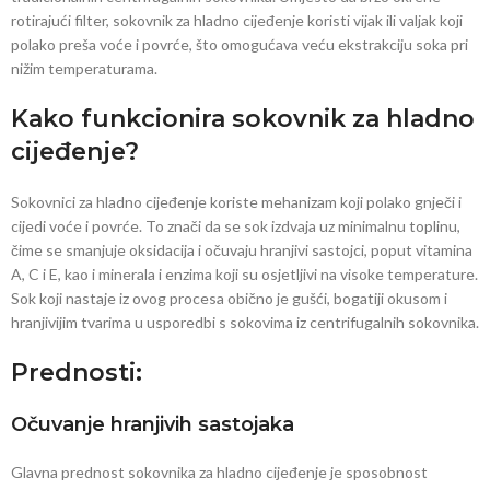
rotirajući filter, sokovnik za hladno cijeđenje koristi vijak ili valjak koji
polako preša voće i povrće, što omogućava veću ekstrakciju soka pri
nižim temperaturama.
Kako funkcionira sokovnik za hladno
cijeđenje?
Sokovnici za hladno cijeđenje koriste mehanizam koji polako gnječi i
cijedi voće i povrće. To znači da se sok izdvaja uz minimalnu toplinu,
čime se smanjuje oksidacija i očuvaju hranjivi sastojci, poput vitamina
A, C i E, kao i minerala i enzima koji su osjetljivi na visoke temperature.
Sok koji nastaje iz ovog procesa obično je gušći, bogatiji okusom i
hranjivijim tvarima u usporedbi s sokovima iz centrifugalnih sokovnika.
Prednosti:
Očuvanje hranjivih sastojaka
Glavna prednost sokovnika za hladno cijeđenje je sposobnost