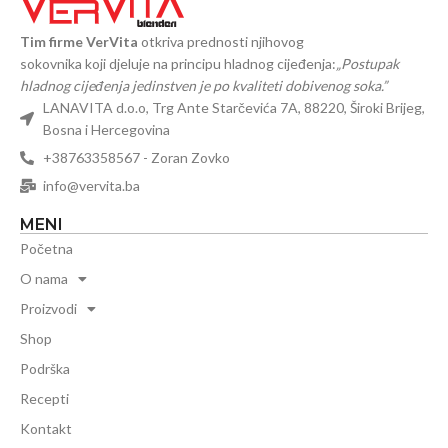
Tim firme VerVita
otkriva prednosti njihovog
sokovnika koji djeluje na principu hladnog cijeđenja:
„Postupak
hladnog cijeđenja jedinstven je po kvaliteti dobivenog soka.”
LANAVITA d.o.o, Trg Ante Starčevića 7A, 88220, Široki Brijeg,
Bosna i Hercegovina
+38763358567 - Zoran Zovko
info@vervita.ba
MENI
Početna
O nama
Proizvodi
Shop
Podrška
Recepti
Kontakt