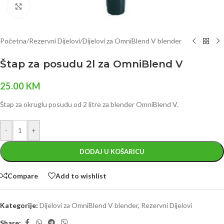
Click to enlarge
Početna
/
Rezervni Dijelovi
/
Dijelovi za OmniBlend V blender
Štap za posudu 2l za OmniBlend V
25.00
KM
Štap za okruglu posudu od 2 litre za blender OmniBlend V.
-
+
DODAJ U KOŠARICU
Compare
Add to wishlist
Kategorije:
Dijelovi za OmniBlend V blender
,
Rezervni Dijelovi
Share: