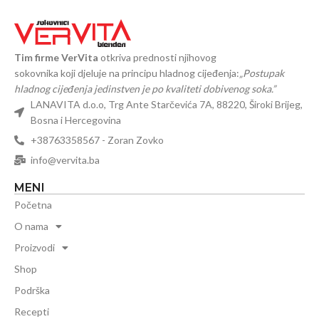
Tim firme VerVita
otkriva prednosti njihovog
sokovnika koji djeluje na principu hladnog cijeđenja:
„Postupak
hladnog cijeđenja jedinstven je po kvaliteti dobivenog soka.”
LANAVITA d.o.o, Trg Ante Starčevića 7A, 88220, Široki Brijeg,
Bosna i Hercegovina
+38763358567 - Zoran Zovko
info@vervita.ba
MENI
Početna
O nama
Proizvodi
Shop
Podrška
Recepti