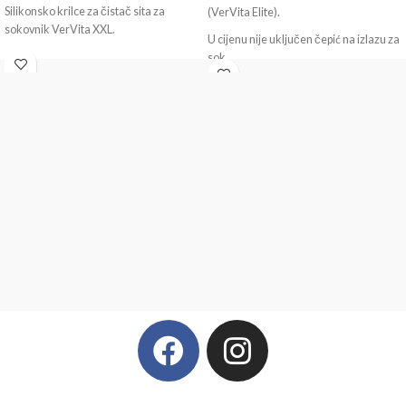
Silikonsko krilce za čistač sita za
(VerVita Elite).
sokovnik VerVita XXL.
U cijenu nije uključen čepić na izlazu za
sok.