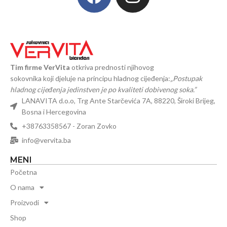
Tim firme VerVita
otkriva prednosti njihovog
sokovnika koji djeluje na principu hladnog cijeđenja:
„Postupak
hladnog cijeđenja jedinstven je po kvaliteti dobivenog soka.”
LANAVITA d.o.o, Trg Ante Starčevića 7A, 88220, Široki Brijeg,
Bosna i Hercegovina
+38763358567 - Zoran Zovko
info@vervita.ba
MENI
Početna
O nama
Proizvodi
Shop