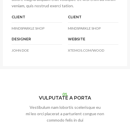
veniam, quis nostrud exerci tation.
CLIENT
CLIENT
MINDSPARKLE SHOP
MINDSPARKLE SHOP
DESIGNER
WEBSITE
JOHN DOE
XTEMOS.COM/WOOD
01.
VULPUTATE A PORTA
Vestibulum nam lobortis scelerisque eu
mi leo orci placerat a parturient congue non
commodo felis in dui